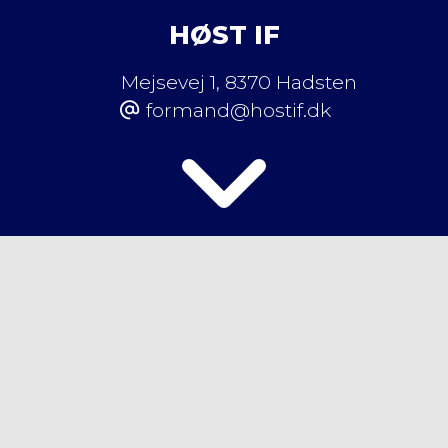
HØST IF
Mejsevej 1
,
8370 Hadsten
formand@hostif.dk