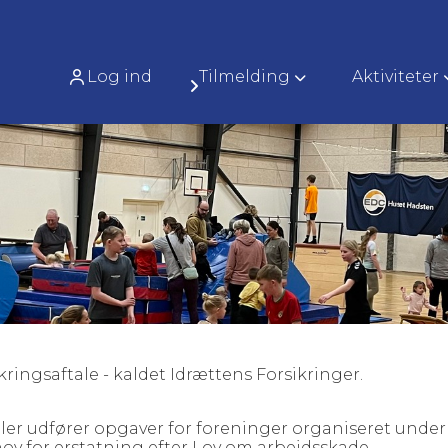
Log ind
Tilmelding
Aktiviteter
ringsaftale - kaldet Idrættens Forsikringer.
ller udfører opgaver for foreninger organiseret under 
hov for erstatning efter Lov om arbejdsskade.