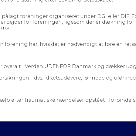
 pålagt foreninger organiseret under DGI eller DIF. 
rbejder for foreningen, ligesom der er dækning for 
m.v.
orening har, hvis det er nødvendigt at føre en retss
er overalt i Verden UDENFOR Danmark og dækker udgif
af forsikringen – dvs. idrætsudøvere, lønnede og ulønn
jælp efter traumatiske hændelser opstået i forbindels