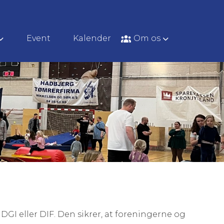
Event
Kalender
Om os
DGI eller DIF. Den sikrer, at foreningerne og