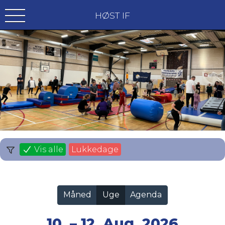
HØST IF
Vis alle
Lukkedage
Måned
Uge
Agenda
10. – 12. Aug. 2026