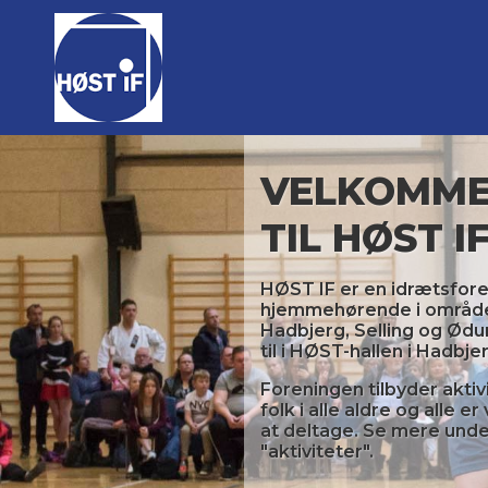
VELKOMM
TIL HØST I
HØST IF er en idrætsfor
hjemmehørende i områd
Hadbjerg, Selling og Ødu
til i HØST-hallen i Hadbje
Foreningen tilbyder aktiv
folk i alle aldre og alle er
at deltage. Se mere und
"aktiviteter".