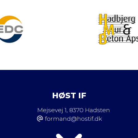
HØST IF
Mejsevej 1
,
8370 Hadsten
formand@hostif.dk