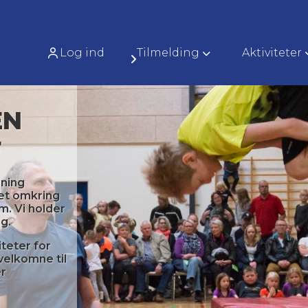
Log ind
Tilmelding
Aktiviteter
EN
F
ening
et omkring
m. Vi holder
rg.
iteter for
 velkomne til
er