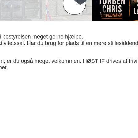
‹
 vi i bestyrelsen meget gerne hjælpe.
vitetssal. Har du brug for plads til en mere stillesiddende
gen, er du også meget velkommen. HØST IF drives af frivill
bet.