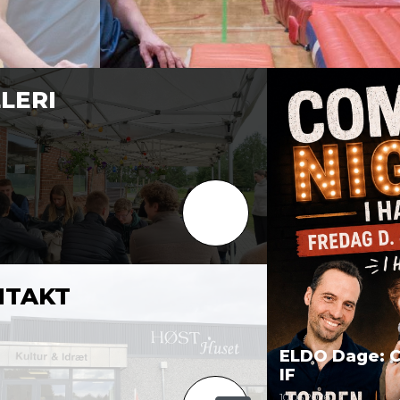
LERI
NTAKT
ELDO Dage: C
IF
10.06.2026