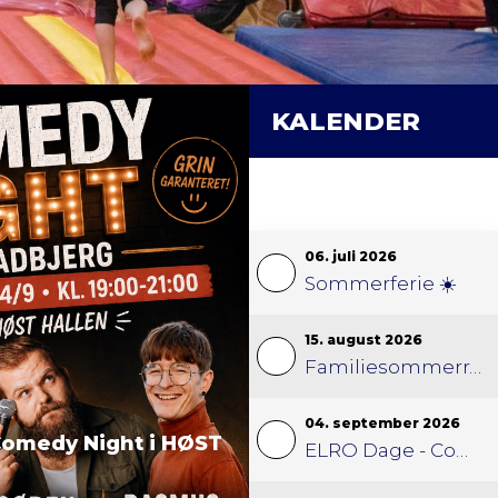
KALENDER
06. juli 2026
Sommerferie ☀️
15. august 2026
Familiesommerræs
04. september 2026
omedy Night i HØST
ELRO Dage - Comedy Night Standup