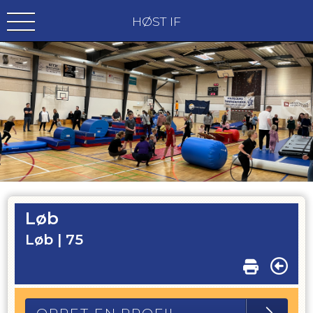
HØST IF
Løb
Løb |
75