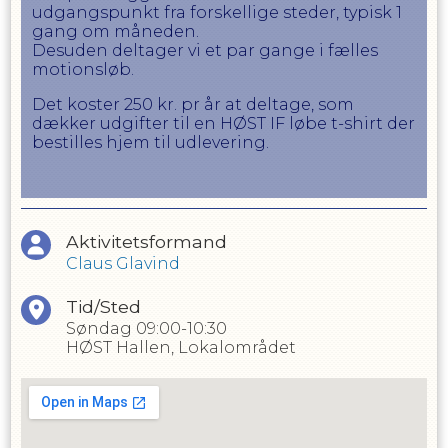
udgangspunkt fra forskellige steder, typisk 1
gang om måneden.
Desuden deltager vi et par gange i fælles
motionsløb.
Det koster 250 kr. pr år at deltage, som
dækker udgifter til en HØST IF løbe t-shirt der
bestilles hjem til udlevering.
Aktivitetsformand
Claus Glavind
Tid/Sted
Søndag
09:00-10:30
HØST Hallen, Lokalområdet